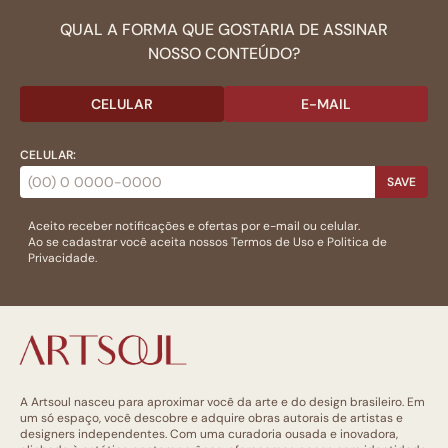
QUAL A FORMA QUE GOSTARIA DE ASSINAR
NOSSO CONTEÚDO?
CELULAR
E-MAIL
CELULAR:
SAVE
Aceito receber notificações e ofertas por e-mail ou celular.
Ao se cadastrar você aceita nossos
Termos de Uso
e
Politica de
Privacidade.
A Artsoul nasceu para aproximar você da arte e do design brasileiro. Em
um só espaço, você descobre e adquire obras autorais de artistas e
designers independentes. Com uma curadoria ousada e inovadora,