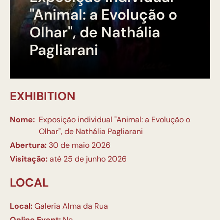
"Animal: a Evolução o
Olhar", de Nathália
Pagliarani
EXHIBITION
Nome:
Exposição individual "Animal: a Evolução o
Olhar", de Nathália Pagliarani
Abertura:
30 de maio 2026
Visitação:
até 25 de junho 2026
LOCAL
Local:
Galeria Alma da Rua
Online Event:
No