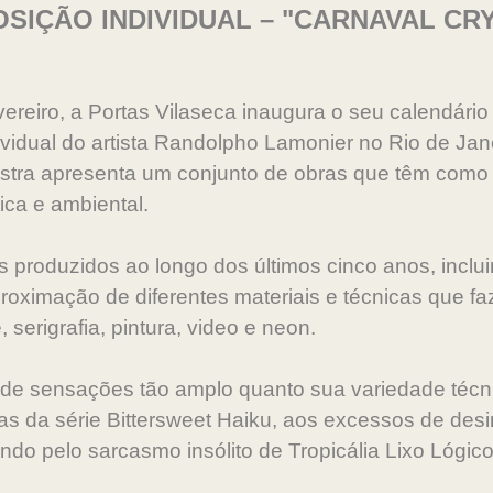
SIÇÃO INDIVIDUAL – "CARNAVAL CR
fevereiro, a Portas Vilaseca inaugura o seu calendár
ividual do artista Randolpho Lamonier no Rio de Jane
stra apresenta um conjunto de obras que têm como
tica e ambiental.
 produzidos ao longo dos últimos cinco anos, incluin
roximação de diferentes materiais e técnicas que fa
, serigrafia, pintura, video e neon.
e sensações tão amplo quanto sua variedade técni
as da série Bittersweet Haiku, aos excessos de desin
ando pelo sarcasmo insólito de Tropicália Lixo Lógico