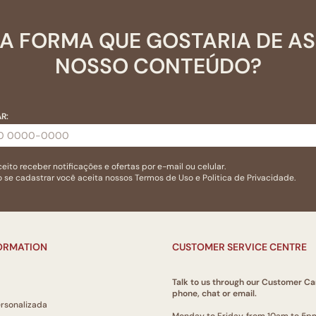
A FORMA QUE GOSTARIA DE A
NOSSO CONTEÚDO?
R:
eito receber notificações e ofertas por e-mail ou celular.
 se cadastrar você aceita nossos
Termos de Uso
e
Politica de Privacidade.
FORMATION
CUSTOMER SERVICE CENTRE
Talk to us through our Customer Ca
phone, chat or email.
ersonalizada