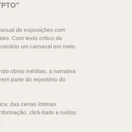
YPTO"
io anual de exposições com
iro. Com texto crítico de
 cenário um carnaval em meio
do obras inéditas, a narrativa
zem parte do repertório do
ca: das cenas íntimas
formação, click-baits e ruídos
.