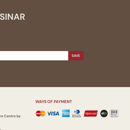
SSINAR
SAVE
WAYS OF PAYMENT
re Centre by