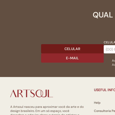
QUAL 
CELULA
CELULAR
E-MAIL
Ac
Ao
USEFUL IN
Help
A Artsoul nasceu para aproximar você da arte e do
design brasileiro. Em um só espaço, você
Consultoria P