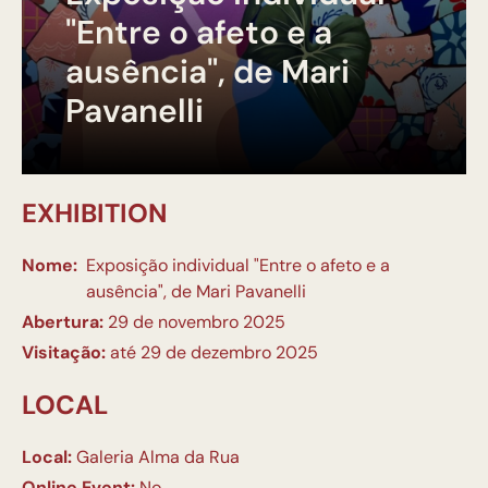
"Entre o afeto e a
ausência", de Mari
Pavanelli
EXHIBITION
Nome:
Exposição individual "Entre o afeto e a
ausência", de Mari Pavanelli
Abertura:
29 de novembro 2025
Visitação:
até 29 de dezembro 2025
LOCAL
Local:
Galeria Alma da Rua
Online Event:
No