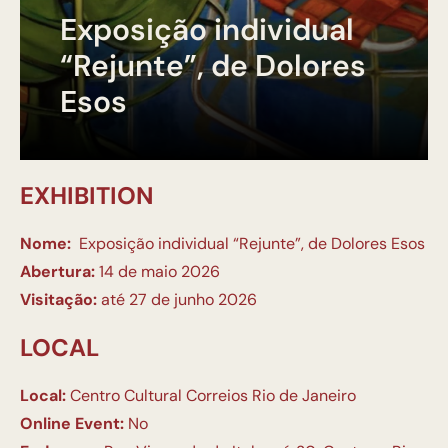
Exposição individual
“Rejunte”, de Dolores
Esos
EXHIBITION
Nome:
Exposição individual “Rejunte”, de Dolores Esos
Abertura:
14 de maio 2026
Visitação:
até 27 de junho 2026
LOCAL
Local:
Centro Cultural Correios Rio de Janeiro
Online Event:
No