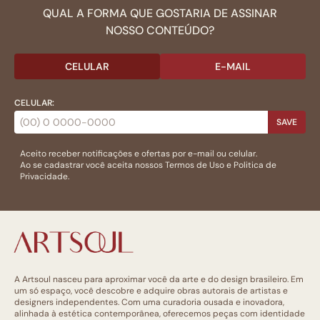
QUAL A FORMA QUE GOSTARIA DE ASSINAR
NOSSO CONTEÚDO?
CELULAR
E-MAIL
CELULAR:
SAVE
Aceito receber notificações e ofertas por e-mail ou celular.
Ao se cadastrar você aceita nossos
Termos de Uso
e
Politica de
Privacidade.
A Artsoul nasceu para aproximar você da arte e do design brasileiro. Em
um só espaço, você descobre e adquire obras autorais de artistas e
designers independentes. Com uma curadoria ousada e inovadora,
alinhada à estética contemporânea, oferecemos peças com identidade