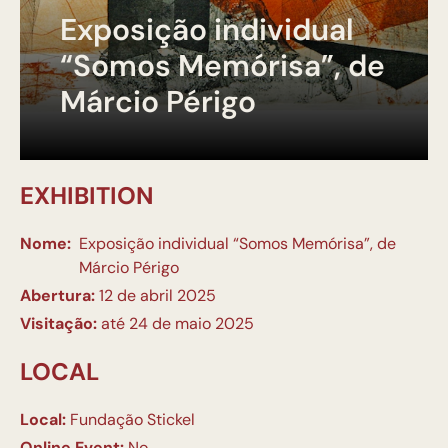
Exposição individual
“Somos Memórisa”, de
Márcio Périgo
EXHIBITION
Nome:
Exposição individual “Somos Memórisa”, de
Márcio Périgo
Abertura:
12 de abril 2025
Visitação:
até 24 de maio 2025
LOCAL
Local:
Fundação Stickel
Online Event:
No