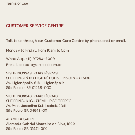
Terms of Use
CUSTOMER SERVICE CENTRE
Talk to us through our Customer Care Centre by phone, chat or email.
Monday to Friday, from 10am to 5pm
WhatsApp: (11) 97283-9009
E-mail: contato@artsoul.com.br
VISITE NOSSAS LOJAS FÍSICAS:
SHOPPING PÁTIO HIGIENÓPOLIS - PISO PACAEMBÚ
Av. Higienópolis, 618 - Higienópolis
São Paulo - SP, 01238-000
VISITE NOSSAS LOJAS FÍSICAS:
SHOPPING JK IGUATEMI - PISO TÉRREO
Av. Pres. Juscelino Kubitschek, 2041
São Paulo, SP, 04543-011
ALAMEDA GABRIEL
Alameda Gabriel Monteiro da Silva, 1899
São Paulo, SP, 01441-002