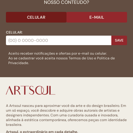
NOSSO CONTEÚDO?
CELULAR
E-MAIL
CELULAR:
SAVE
Aceito receber notificações e ofertas por e-mail ou celular.
Ao se cadastrar você aceita nossos
Termos de Uso
e
Politica de
Privacidade.
A Artsoul nasceu para aproximar você da arte e do design brasileiro. Em
um só espaço, você descobre e adquire obras autorais de artistas e
designers independentes. Com uma curadoria ousada e inovadora,
alinhada à estética contemporânea, oferecemos peças com identidade
brasileira.
Artsoul, o extraordinário em cada detalhe.