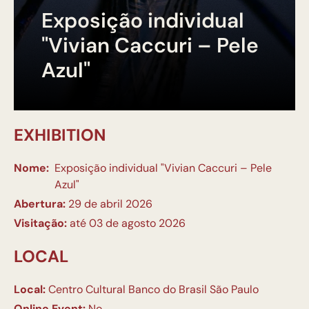
Exposição individual
"Vivian Caccuri – Pele
Azul"
EXHIBITION
Nome:
Exposição individual "Vivian Caccuri – Pele
Azul"
Abertura:
29 de abril 2026
Visitação:
até 03 de agosto 2026
LOCAL
Local:
Centro Cultural Banco do Brasil São Paulo
Online Event:
No