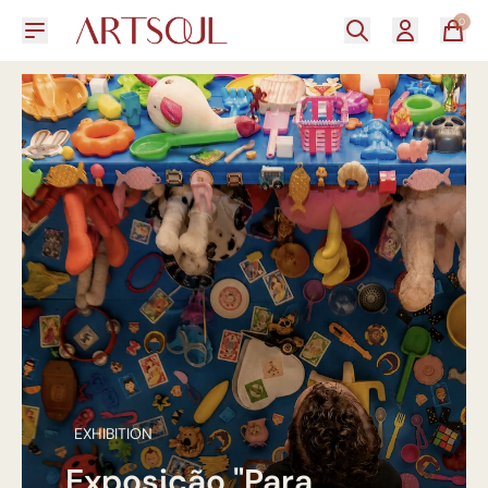
0
EXHIBITION
Exposição "Para