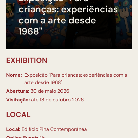
crianças: experiências
com a arte desde
1968"
EXHIBITION
Nome:
Exposição "Para crianças: experiências com a
arte desde 1968"
Abertura:
30 de maio 2026
Visitação:
até 18 de outubro 2026
LOCAL
Local:
Edifício Pina Contemporânea
Online Event:
No