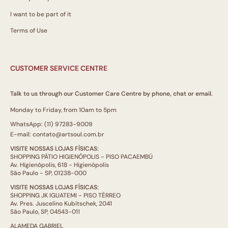
I want to be part of it
Terms of Use
CUSTOMER SERVICE CENTRE
Talk to us through our Customer Care Centre by phone, chat or email.
Monday to Friday, from 10am to 5pm
WhatsApp: (11) 97283-9009
E-mail: contato@artsoul.com.br
VISITE NOSSAS LOJAS FÍSICAS:
SHOPPING PÁTIO HIGIENÓPOLIS - PISO PACAEMBÚ
Av. Higienópolis, 618 - Higienópolis
São Paulo - SP, 01238-000
VISITE NOSSAS LOJAS FÍSICAS:
SHOPPING JK IGUATEMI - PISO TÉRREO
Av. Pres. Juscelino Kubitschek, 2041
São Paulo, SP, 04543-011
ALAMEDA GABRIEL