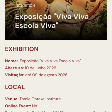
EXHIBITION
Exposição "Viva Viva
Escola Viva"
EXHIBITION
Nome:
Exposição "Viva Viva Escola Viva"
Abertura:
10 de junho 2026
Visitação:
até 09 de agosto 2026
LOCAL
Venue:
Tomie Ohtake Institute
Online Event:
No