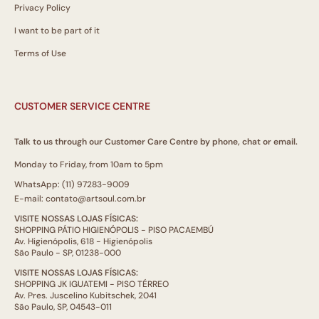
Privacy Policy
I want to be part of it
Terms of Use
CUSTOMER SERVICE CENTRE
Talk to us through our Customer Care Centre by phone, chat or email.
Monday to Friday, from 10am to 5pm
WhatsApp: (11) 97283-9009
E-mail: contato@artsoul.com.br
VISITE NOSSAS LOJAS FÍSICAS:
SHOPPING PÁTIO HIGIENÓPOLIS - PISO PACAEMBÚ
Av. Higienópolis, 618 - Higienópolis
São Paulo - SP, 01238-000
VISITE NOSSAS LOJAS FÍSICAS:
SHOPPING JK IGUATEMI - PISO TÉRREO
Av. Pres. Juscelino Kubitschek, 2041
São Paulo, SP, 04543-011