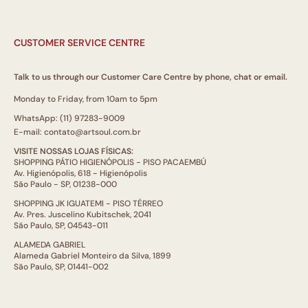
CUSTOMER SERVICE CENTRE
Talk to us through our Customer Care Centre by phone, chat or email.
Monday to Friday, from 10am to 5pm
WhatsApp: (11) 97283-9009
E-mail: contato@artsoul.com.br
VISITE NOSSAS LOJAS FÍSICAS:
SHOPPING PÁTIO HIGIENÓPOLIS - PISO PACAEMBÚ
Av. Higienópolis, 618 - Higienópolis
São Paulo - SP, 01238-000
SHOPPING JK IGUATEMI - PISO TÉRREO
Av. Pres. Juscelino Kubitschek, 2041
São Paulo, SP, 04543-011
ALAMEDA GABRIEL
Alameda Gabriel Monteiro da Silva, 1899
São Paulo, SP, 01441-002