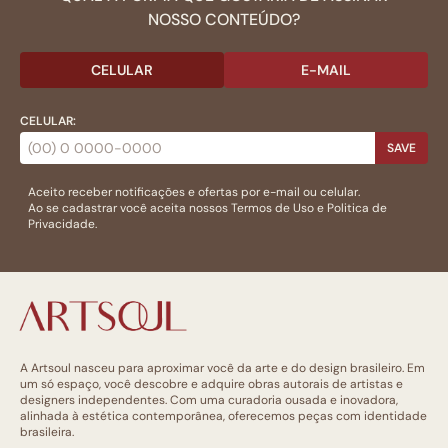
NOSSO CONTEÚDO?
CELULAR
E-MAIL
CELULAR:
SAVE
Aceito receber notificações e ofertas por e-mail ou celular.
Ao se cadastrar você aceita nossos
Termos de Uso
e
Politica de
Privacidade.
A Artsoul nasceu para aproximar você da arte e do design brasileiro. Em
um só espaço, você descobre e adquire obras autorais de artistas e
designers independentes. Com uma curadoria ousada e inovadora,
alinhada à estética contemporânea, oferecemos peças com identidade
brasileira.