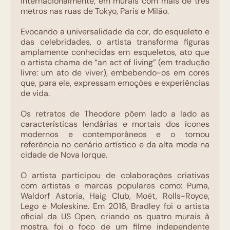
internacionalmente, em murais com mais de três
metros nas ruas de Tokyo, Paris e Milão.
Evocando a universalidade da cor, do esqueleto e
das celebridades, o artista transforma figuras
amplamente conhecidas em esqueletos, ato que
o artista chama de “an act of living” (em tradução
livre: um ato de viver), embebendo-os em cores
que, para ele, expressam emoções e experiências
de vida.
Os retratos de Theodore põem lado a lado as
características lendárias e mortais dos ícones
modernos e contemporâneos e o tornou
referência no cenário artístico e da alta moda na
cidade de Nova Iorque.
O artista participou de colaborações criativas
com artistas e marcas populares como: Puma,
Waldorf Astoria, Haig Club, Moët, Rolls-Royce,
Lego e Moleskine. Em 2016, Bradley foi o artista
oficial da US Open, criando os quatro murais à
mostra, foi o foco de um filme independente