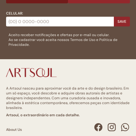
CELULAR:
SAVE
Aceito receber notificações e ofertas por e-mail ou celular.
Ao se cadastrar você aceita nossos
Termos de Uso
e
Politica de
Privacidade.
A Artsoul nasceu para aproximar você da arte e do design brasileiro. Em
um só espaço, você descobre e adquire obras autorais de artistas e
designers independentes. Com uma curadoria ousada e inovadora,
alinhada à estética contemporânea, oferecemos peças com identidade
brasileira.
Artsoul, o extraordinário em cada detalhe.
About Us