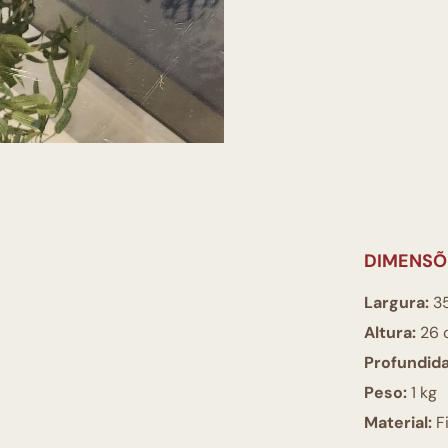
DIMENSÕ
Largura:
3
Altura:
26 
Profundid
Peso:
1 kg
Material:
Fi