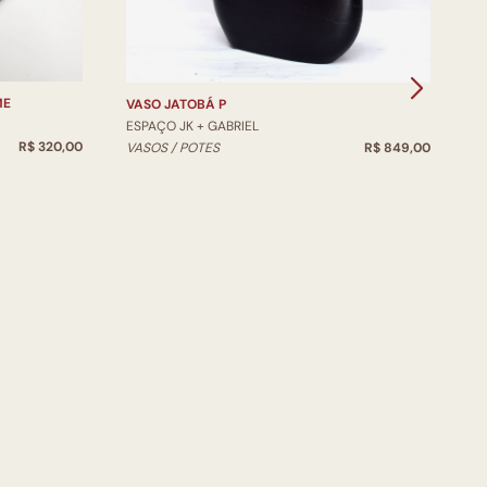
ME
VASO JATOBÁ P
V
ESPAÇO JK + GABRIEL
E
R$ 320,00
VASOS / POTES
R$ 849,00
V