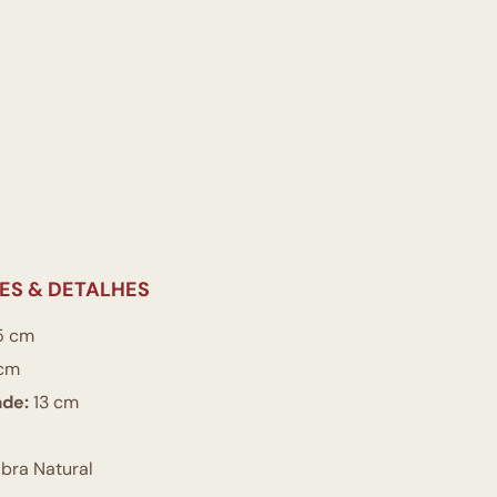
ES & DETALHES
5 cm
cm
ade:
13 cm
bra Natural