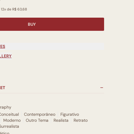
 12x de R$ 63,68
BUY
TES
LLERY
EET
graphy
Conceitual
Contemporâneo
Figurativo
Moderno
Outro Tema
Realista
Retrato
Surrealista
tico