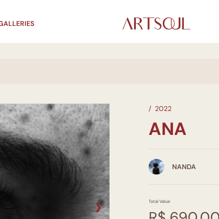
GALLERIES
/
2022
ANA
NANDA
Total Value
❯
R$ 690,0