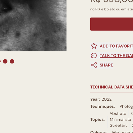
no PIX e boleto ou em até
ADD TO FAVORI
TALK TO THE GA
SHARE
TECHNICAL DATA SH
Year:
2022
Techniques:
Photo
Abstrato
Topics:
Minimalista
Streetart
Colours:
Monocromá