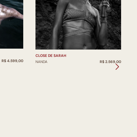
T
N
CLOSE DE SARAH
R$ 4.599,00
NANDA
R$ 2.569,00