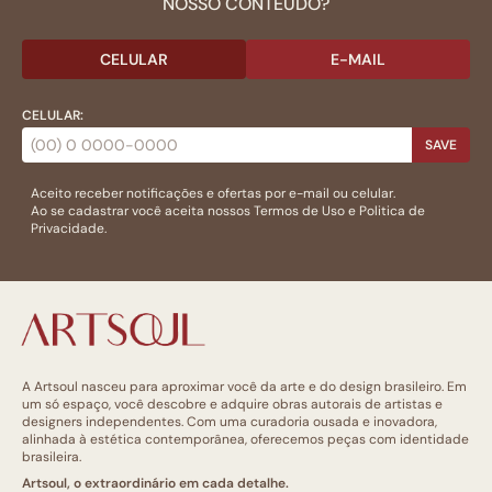
NOSSO CONTEÚDO?
CELULAR
E-MAIL
CELULAR:
SAVE
Aceito receber notificações e ofertas por e-mail ou celular.
Ao se cadastrar você aceita nossos
Termos de Uso
e
Politica de
Privacidade.
A Artsoul nasceu para aproximar você da arte e do design brasileiro. Em
um só espaço, você descobre e adquire obras autorais de artistas e
designers independentes. Com uma curadoria ousada e inovadora,
alinhada à estética contemporânea, oferecemos peças com identidade
brasileira.
Artsoul, o extraordinário em cada detalhe.