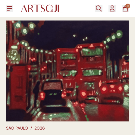
0
SÃO PAULO
/
2026