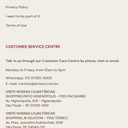
Privacy Policy
I want to be part of it
Terms of Use
CUSTOMER SERVICE CENTRE
Talk to us through our Customer Care Centre by phone, chat or email.
Monday to Friday, from 10am to 5pm
WhatsApp: (11) 97283-9009
E-mail: contato@artsoul.com.br
VISITE NOSSAS LOJAS FÍSICAS:
SHOPPING PÁTIO HIGIENÓPOLIS - PISO PACAEMBÚ
Av. Higienópolis, 618 - Higienópolis
São Paulo - SP, 01238-000
VISITE NOSSAS LOJAS FÍSICAS:
SHOPPING JK IGUATEMI - PISO TÉRREO
Av. Pres. Juscelino Kubitschek, 2041
São Paulo, SP, 04543-011