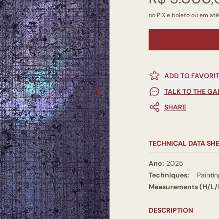
no PIX e boleto ou em até
ADD TO FAVORI
❯
TALK TO THE GA
SHARE
TECHNICAL DATA SH
Ano:
2025
Techniques:
Paintin
Measurements (H/L/
DESCRIPTION