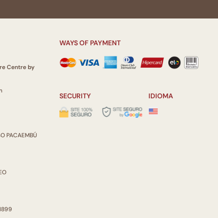
WAYS OF PAYMENT
re Centre by
m
SECURITY
IDIOMA
ISO PACAEMBÚ
REO
 1899