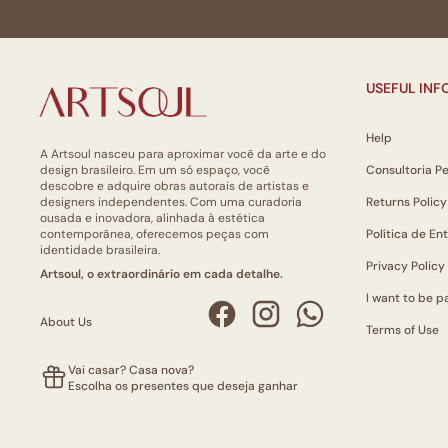
USEFUL IN
Help
A Artsoul nasceu para aproximar você da arte e do
design brasileiro. Em um só espaço, você
Consultoria P
descobre e adquire obras autorais de artistas e
designers independentes. Com uma curadoria
Returns Policy
ousada e inovadora, alinhada à estética
contemporânea, oferecemos peças com
Política de En
identidade brasileira.
Privacy Policy
Artsoul, o extraordinário em cada detalhe.
I want to be pa
About Us
Terms of Use
Vai casar? Casa nova?
Escolha os presentes que deseja ganhar