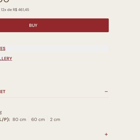
 12x de R$ 461,45
BUY
TES
LLERY
EET
g
L/P):
80 cm
60 cm
2 cm