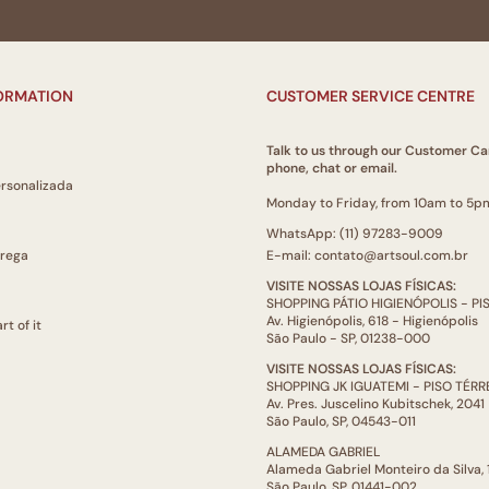
FORMATION
CUSTOMER SERVICE CENTRE
Talk to us through our Customer Ca
phone, chat or email.
ersonalizada
Monday to Friday, from 10am to 5p
WhatsApp: (11) 97283-9009
trega
E-mail: contato@artsoul.com.br
VISITE NOSSAS LOJAS FÍSICAS:
SHOPPING PÁTIO HIGIENÓPOLIS - P
Av. Higienópolis, 618 - Higienópolis
rt of it
São Paulo - SP, 01238-000
VISITE NOSSAS LOJAS FÍSICAS:
SHOPPING JK IGUATEMI - PISO TÉR
Av. Pres. Juscelino Kubitschek, 2041
São Paulo, SP, 04543-011
ALAMEDA GABRIEL
Alameda Gabriel Monteiro da Silva,
São Paulo, SP, 01441-002