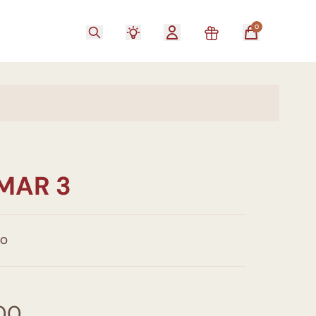
0
MAR 3
CO
00