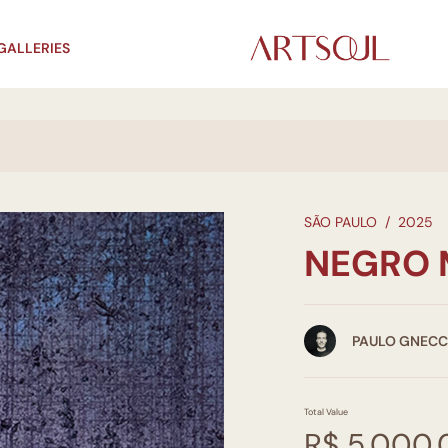
GALLERIES
SÃO PAULO
/
2025
NEGRO 
PAULO GNEC
Total Value
R$ 5.000,