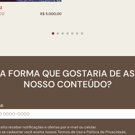
2
CO
R$ 5.000,00
A FORMA QUE GOSTARIA DE A
NOSSO CONTEÚDO?
R:
eito receber notificações e ofertas por e-mail ou celular.
 se cadastrar você aceita nossos
Termos de Uso
e
Politica de Privacidade.