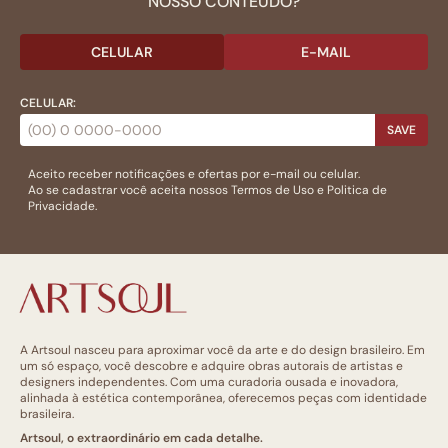
NOSSO CONTEÚDO?
CELULAR
E-MAIL
CELULAR:
SAVE
Aceito receber notificações e ofertas por e-mail ou celular.
Ao se cadastrar você aceita nossos
Termos de Uso
e
Politica de
Privacidade.
A Artsoul nasceu para aproximar você da arte e do design brasileiro. Em
um só espaço, você descobre e adquire obras autorais de artistas e
designers independentes. Com uma curadoria ousada e inovadora,
alinhada à estética contemporânea, oferecemos peças com identidade
brasileira.
Artsoul, o extraordinário em cada detalhe.