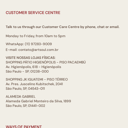
CUSTOMER SERVICE CENTRE
Talk to us through our Customer Care Centre by phone, chat or email.
Monday to Friday, from 10am to 5pm
WhatsApp: (11) 97283-9009
E-mail: contato@artsoul.com.br
VISITE NOSSAS LOJAS FÍSICAS:
SHOPPING PÁTIO HIGIENÓPOLIS - PISO PACAEMBÚ
Av. Higienópolis, 618 - Higienópolis
São Paulo - SP, 01238-000
SHOPPING JK IGUATEMI - PISO TÉRREO
Av. Pres. Juscelino Kubitschek, 2041
São Paulo, SP, 04543-011
ALAMEDA GABRIEL
Alameda Gabriel Monteiro da Silva, 1899
São Paulo, SP, 01441-002
WAYS OF PAYMENT