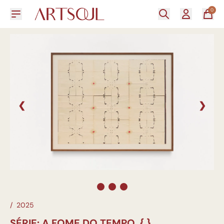
0
❮
❯
/
2025
SÉRIE: A FOME DO TEMPO, { }