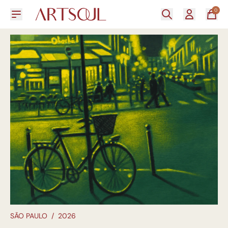
0
SÃO PAULO
/
2026