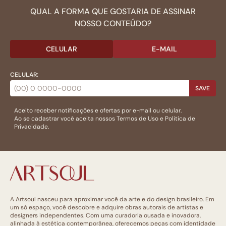
QUAL A FORMA QUE GOSTARIA DE ASSINAR
NOSSO CONTEÚDO?
CELULAR
E-MAIL
CELULAR:
SAVE
Aceito receber notificações e ofertas por e-mail ou celular.
Ao se cadastrar você aceita nossos
Termos de Uso
e
Politica de
Privacidade.
A Artsoul nasceu para aproximar você da arte e do design brasileiro. Em
um só espaço, você descobre e adquire obras autorais de artistas e
designers independentes. Com uma curadoria ousada e inovadora,
alinhada à estética contemporânea, oferecemos peças com identidade