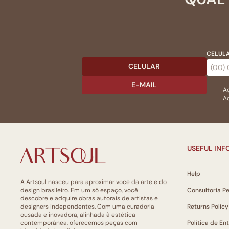
CELULA
CELULAR
E-MAIL
Ac
Ao
USEFUL IN
Help
A Artsoul nasceu para aproximar você da arte e do
design brasileiro. Em um só espaço, você
Consultoria P
descobre e adquire obras autorais de artistas e
designers independentes. Com uma curadoria
Returns Policy
ousada e inovadora, alinhada à estética
contemporânea, oferecemos peças com
Política de En