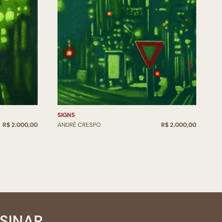
A
A
SIGNS
R$ 2.000,00
ANDRÉ CRESPO
R$ 2.000,00
SSINAR