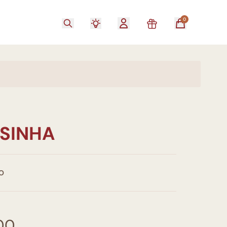
0
SINHA
O
00