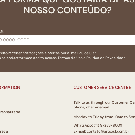
NOSSO CONTEÚDO?
R:
eito receber notificações e ofertas por e-mail ou celular.
 se cadastrar você aceita nossos
Termos de Uso
e
Politica de Privacidade.
FORMATION
CUSTOMER SERVICE CENTRE
Talk to us through our Customer Ca
phone, chat or email.
ersonalizada
Monday to Friday, from 10am to 5p
WhatsApp: (11) 97283-9009
trega
E-mail: contato@artsoul.com.br