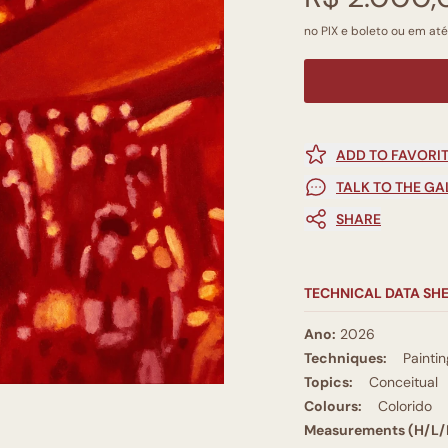
no PIX e boleto ou em até
ADD TO FAVORI
TALK TO THE GA
SHARE
TECHNICAL DATA SH
Ano:
2026
Techniques:
Paintin
Topics:
Conceitual
Colours:
Colorido
Measurements (H/L/