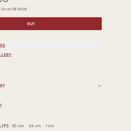
 12x de R$ 184,58
BUY
TES
LLERY
EET
g
L/P):
35 cm
34 cm
1 cm