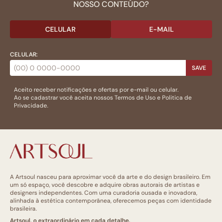
NOSSO CONTEÚDO?
CELULAR
E-MAIL
CELULAR:
SAVE
Aceito receber notificações e ofertas por e-mail ou celular.
Ao se cadastrar você aceita nossos
Termos de Uso
e
Politica de
Privacidade.
A Artsoul nasceu para aproximar você da arte e do design brasileiro. Em
um só espaço, você descobre e adquire obras autorais de artistas e
designers independentes. Com uma curadoria ousada e inovadora,
alinhada à estética contemporânea, oferecemos peças com identidade
brasileira.
Artsoul, o extraordinário em cada detalhe.