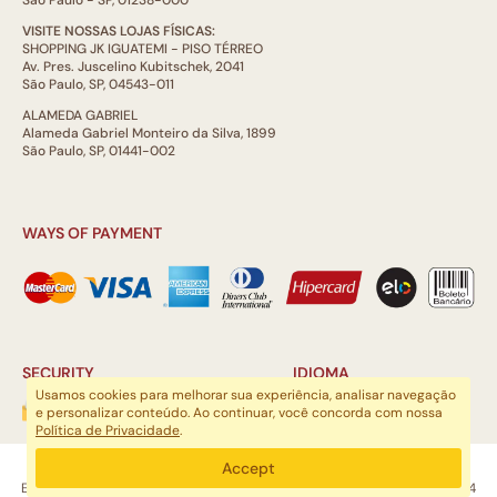
São Paulo - SP, 01238-000
VISITE NOSSAS LOJAS FÍSICAS:
SHOPPING JK IGUATEMI - PISO TÉRREO
Av. Pres. Juscelino Kubitschek, 2041
São Paulo, SP, 04543-011
ALAMEDA GABRIEL
Alameda Gabriel Monteiro da Silva, 1899
São Paulo, SP, 01441-002
WAYS OF PAYMENT
SECURITY
IDIOMA
Usamos cookies para melhorar sua experiência, analisar navegação
e personalizar conteúdo. Ao continuar, você concorda com nossa
Política de Privacidade
.
ARTSOUL COMUNICAÇÃO DIGITAL LTDA | CNPJ: 29.752.781/0001-52
Accept
Escritório: Rua Quatá, 845 - Sala 2, Vila Olímpia, São Paulo, SP, 04546-044