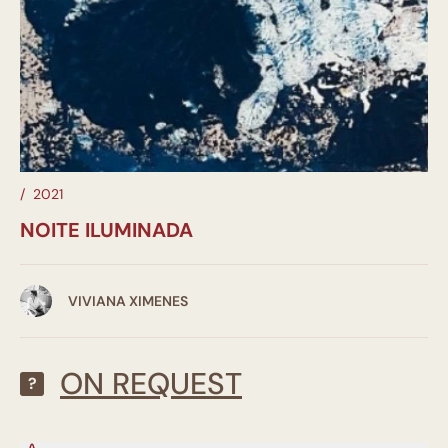
/
2021
NOITE ILUMINADA
VIVIANA XIMENES
ON REQUEST
?