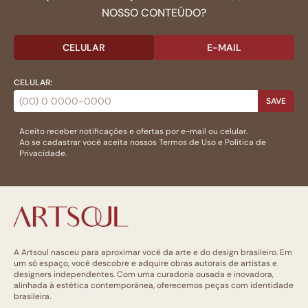
NOSSO CONTEÚDO?
CELULAR
E-MAIL
CELULAR:
SAVE
Aceito receber notificações e ofertas por e-mail ou celular.
Ao se cadastrar você aceita nossos
Termos de Uso
e
Politica de
Privacidade.
A Artsoul nasceu para aproximar você da arte e do design brasileiro. Em
um só espaço, você descobre e adquire obras autorais de artistas e
designers independentes. Com uma curadoria ousada e inovadora,
alinhada à estética contemporânea, oferecemos peças com identidade
brasileira.