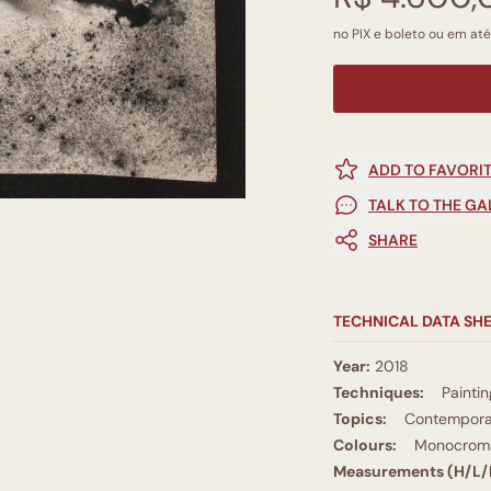
no PIX e boleto ou em até
ADD TO FAVORI
TALK TO THE GA
SHARE
TECHNICAL DATA SH
Year:
2018
Techniques:
Paintin
Topics:
Contempora
Colours:
Monocromá
Measurements (H/L/