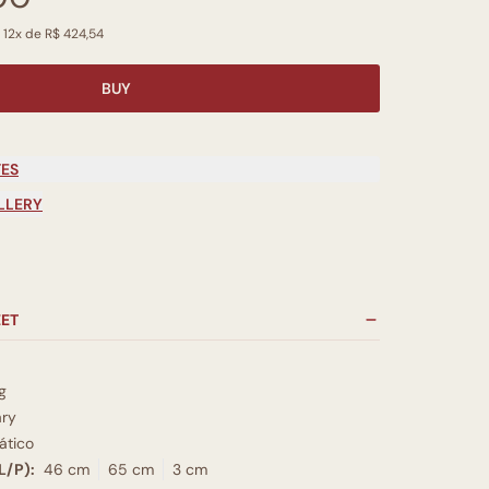
 12x de R$ 424,54
BUY
TES
LLERY
EET
g
ry
tico
L/P):
46 cm
65 cm
3 cm