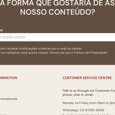
A FORMA QUE GOSTARIA DE A
NOSSO CONTEÚDO?
R:
eito receber notificações e ofertas por e-mail ou celular.
 se cadastrar você aceita nossos
Termos de Uso
e
Politica de Privacidade.
FORMATION
CUSTOMER SERVICE CENTRE
Talk to us through our Customer Ca
phone, chat or email.
ersonalizada
Monday to Friday, from 10am to 5p
WhatsApp: (11) 97283-9009