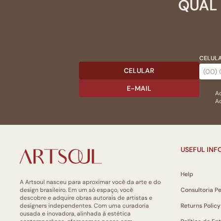
QUAL 
CELULA
CELULAR
E-MAIL
Ac
Ao
USEFUL IN
Help
A Artsoul nasceu para aproximar você da arte e do
design brasileiro. Em um só espaço, você
Consultoria P
descobre e adquire obras autorais de artistas e
designers independentes. Com uma curadoria
Returns Policy
ousada e inovadora, alinhada à estética