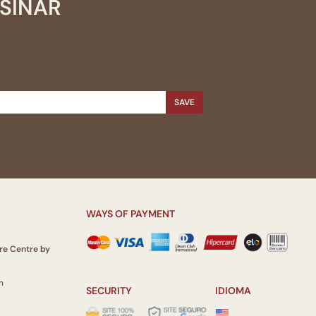
SSINAR
SAVE
WAYS OF PAYMENT
re Centre by
m
SECURITY
IDIOMA